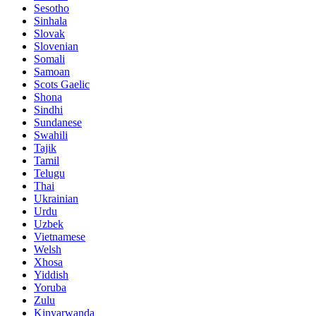
Sesotho
Sinhala
Slovak
Slovenian
Somali
Samoan
Scots Gaelic
Shona
Sindhi
Sundanese
Swahili
Tajik
Tamil
Telugu
Thai
Ukrainian
Urdu
Uzbek
Vietnamese
Welsh
Xhosa
Yiddish
Yoruba
Zulu
Kinyarwanda