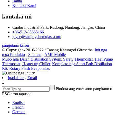
Balita
Kontaka Kami
kontaka mi
Caobu Industrial Park, Rudong, Nantong, Jiangsu, China
+86-513-85665166
joyce@sanjingchemglass.com
pangutana karon
© Copyright - 2010-2022 : Tanang Katungod Gireserba.
Init nga
mga Produkto
-
Sitemap
-
AMP Mobile
Mubo nga Dalan Distillation System
,
Safety Thermostat
,
Heat Pump
Thermostat
,
Heater ug Chiller
,
Kompleto nga Short Path Distillation
Kit
,
Rotary Flash Evaporator
,
Ipadala ang Email
x
Pindota ang enter aron pangitaon o
ESC aron tapuson
English
French
German