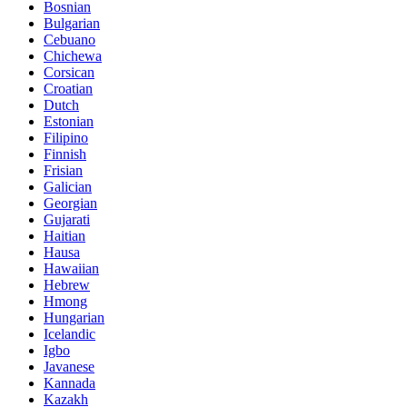
Bosnian
Bulgarian
Cebuano
Chichewa
Corsican
Croatian
Dutch
Estonian
Filipino
Finnish
Frisian
Galician
Georgian
Gujarati
Haitian
Hausa
Hawaiian
Hebrew
Hmong
Hungarian
Icelandic
Igbo
Javanese
Kannada
Kazakh