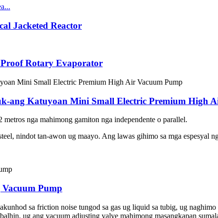
al Jacketed Reactor
 Proof Rotary Evaporator
uk-ang Katuyoan Mini Small Electric Premium High
2 metros nga mahimong gamiton nga independente o parallel.
steel, nindot tan-awon ug maayo. Ang lawas gihimo sa mga espesyal nga
ing Vacuum Pump
kunhod sa friction noise tungod sa gas ug liquid sa tubig, ug naghimo
abalhin, ug ang vacuum adjusting valve mahimong masangkapan sumala 