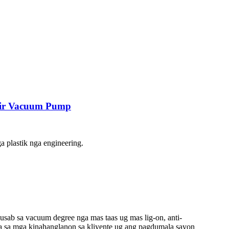
 Air Vacuum Pump
 plastik nga engineering.
 usab sa vacuum degree nga mas taas ug mas lig-on, anti-
sa mga kinahanglanon sa kliyente ug ang pagdumala sayon ​​