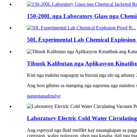
150-200L nga Laboratory Glass nga Chemic
50L Experimental Lab Chemical Explosion
Tibuok Kalibutan nga Aplikasyon Kinatib
Kini nga makina nagsagop sa biaxial nga ulo ug adunay 
Ang host gihimo sa stamping nga naporma nga stainless 
pangutana
detalye
Laboratory Electric Cold Water Circulat
Ang espesyal nga fluid muffler kay nasangkapan sa pagpa
corrosion, walay polusyon, ubos nga kasaba, dali nga m