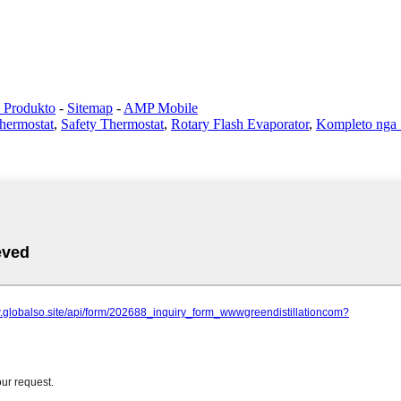
a Produkto
-
Sitemap
-
AMP Mobile
hermostat
,
Safety Thermostat
,
Rotary Flash Evaporator
,
Kompleto nga S