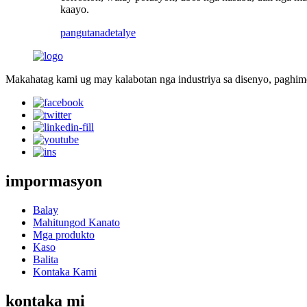
kaayo.
pangutana
detalye
Makahatag kami ug may kalabotan nga industriya sa disenyo, paghimo,
impormasyon
Balay
Mahitungod Kanato
Mga produkto
Kaso
Balita
Kontaka Kami
kontaka mi