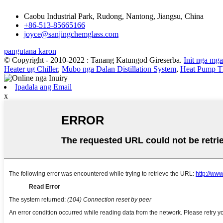
Caobu Industrial Park, Rudong, Nantong, Jiangsu, China
+86-513-85665166
joyce@sanjingchemglass.com
pangutana karon
© Copyright - 2010-2022 : Tanang Katungod Gireserba.
Init nga mg
Heater ug Chiller
,
Mubo nga Dalan Distillation System
,
Heat Pump T
Ipadala ang Email
x