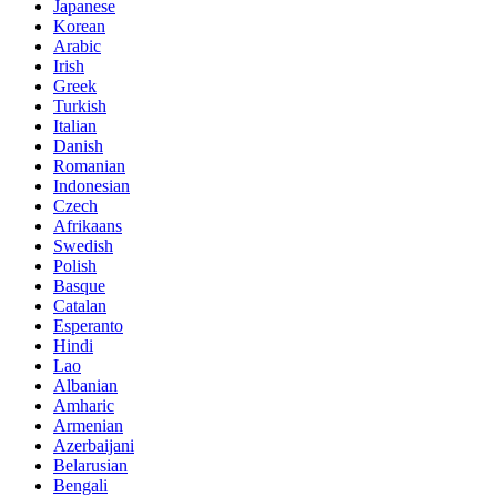
Japanese
Korean
Arabic
Irish
Greek
Turkish
Italian
Danish
Romanian
Indonesian
Czech
Afrikaans
Swedish
Polish
Basque
Catalan
Esperanto
Hindi
Lao
Albanian
Amharic
Armenian
Azerbaijani
Belarusian
Bengali