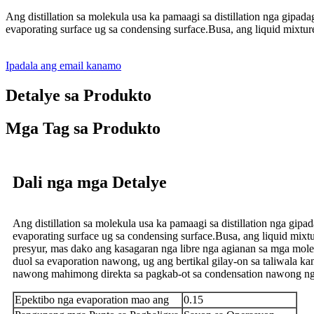
Ang distillation sa molekula usa ka pamaagi sa distillation nga gipad
evaporating surface ug sa condensing surface.Busa, ang liquid mixtu
Ipadala ang email kanamo
Detalye sa Produkto
Mga Tag sa Produkto
Dali nga mga Detalye
Ang distillation sa molekula usa ka pamaagi sa distillation nga gip
evaporating surface ug sa condensing surface.Busa, ang liquid mixt
presyur, mas dako ang kasagaran nga libre nga agianan sa mga mol
duol sa evaporation nawong, ug ang bertikal gilay-on sa taliwala k
nawong mahimong direkta sa pagkab-ot sa condensation nawong n
Epektibo nga evaporation mao ang
0.15