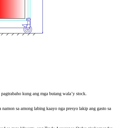
a pagtrabaho kung ang mga butang wala’y stock.
a namon sa among labing kaayo nga presyo lakip ang gasto sa