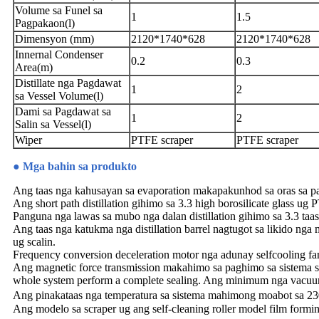
Volume sa Funel sa
1
1.5
Pagpakaon(l)
Dimensyon (mm)
2120*1740*628
2120*1740*628
Innernal Condenser
0.2
0.3
Area(m)
Distillate nga Pagdawat
1
2
sa Vessel Volume(l)
Dami sa Pagdawat sa
1
2
Salin sa Vessel(l)
Wiper
PTFE scraper
PTFE scraper
● Mga bahin sa produkto
Ang taas nga kahusayan sa evaporation makapakunhod sa oras sa 
Ang short path distillation gihimo sa 3.3 high borosilicate glass u
Panguna nga lawas sa mubo nga dalan distillation gihimo sa 3.3 taas
Ang taas nga katukma nga distillation barrel nagtugot sa likido ng
ug scalin.
Frequency conversion deceleration motor nga adunay selfcooling f
Ang magnetic force transmission makahimo sa paghimo sa sistema sa 
whole system perform a complete sealing. Ang minimum nga vacuum
Ang pinakataas nga temperatura sa sistema mahimong moabot sa 2
Ang modelo sa scraper ug ang self-cleaning roller model film formi