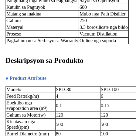
Pangunang mga Punto sa Pagbaligya
Sayon sa Operasyon
Katulin sa Pagtuyok
600
Matang sa makina
Mubo nga Path Distiller
Gahum
250
Materyal
3.3 borosilicate nga bildo
Proseso
Vacuum Distillation
Pagkahuman sa Serbisyo sa Warranty
Online nga suporta
Deskripsyon sa Produkto
● Product Attribute
Modelo
SPD-80
SPD-100
Feed Rate(kg/hr)
4
6
Epektibo nga
0.1
0.15
evaporation area (m²)
Gahum sa Motor(w)
120
120
Kinatas-an nga
500
500
Speed(rpm)
Barrel Diametro (mm)
80
100