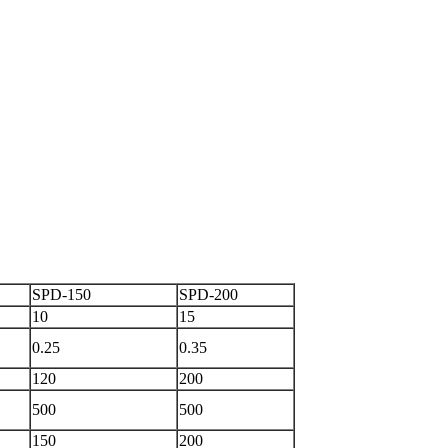
SPD-150
SPD-200
10
15
0.25
0.35
120
200
500
500
150
200